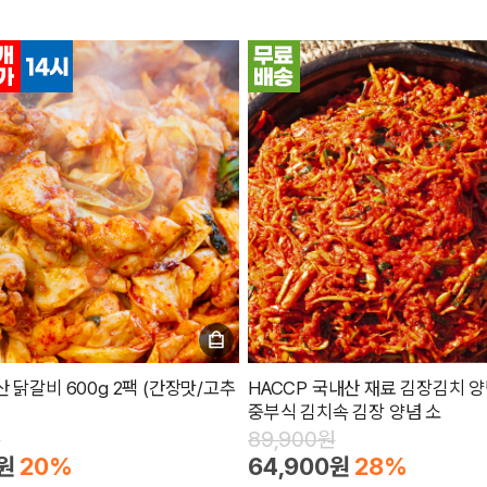
 닭갈비 600g 2팩 (간장맛/고추
HACCP 국내산 재료 김장김치 양
중부식 김치속 김장 양념 소
원
89,900원
0원
20%
64,900원
28%