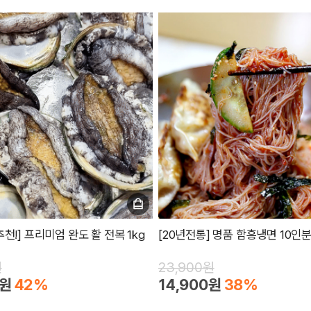
천!] 프리미엄 완도 활 전복 1kg
[20년전통] 명품 함흥냉면 10인
원
23,900원
0원
42%
14,900원
38%