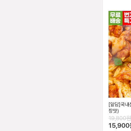
[알담]국내산
장맛)
19,800
15,90