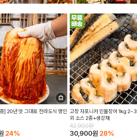
증] 20년 맛 그대로 전라도식 명인
고창 자포니카 민물장어 1kg 2~3
외 소스 2종+생강채
42,900원
원
24%
30,900원
28%