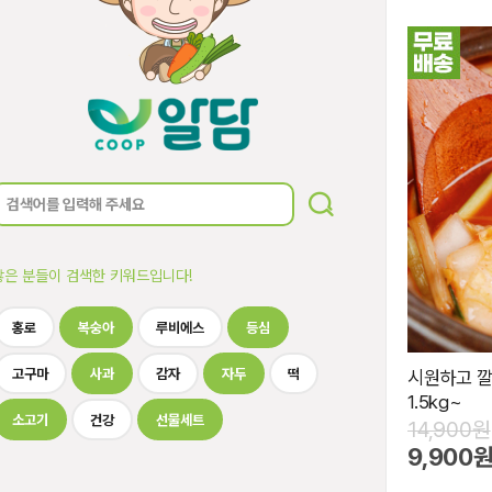
많은 분들이 검색한 키워드입니다!
홍로
복숭아
루비에스
등심
고구마
사과
감자
자두
떡
시원하고 깔
1.5kg~
소고기
건강
선물세트
14,900원
9,900