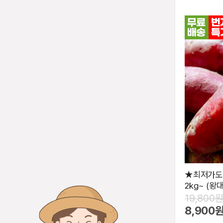
★최저가도전
2kg~ (왕
19,800
8,900