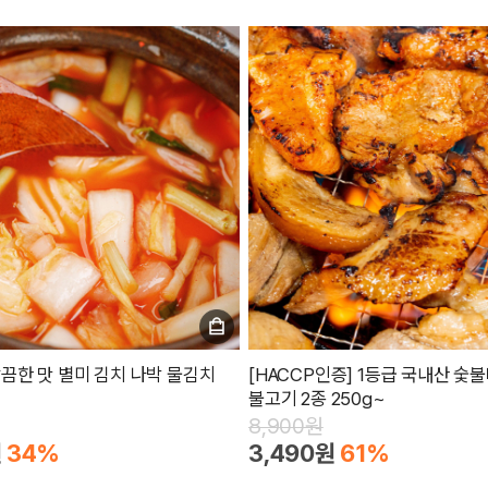
끔한 맛 별미 김치 나박 물김치
[HACCP인증] 1등급 국내산 숯
불고기 2종 250g~
8,900원
원
34%
3,490원
61%