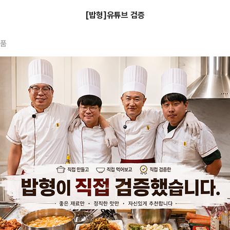
[밥형]유튜브 검증
상품