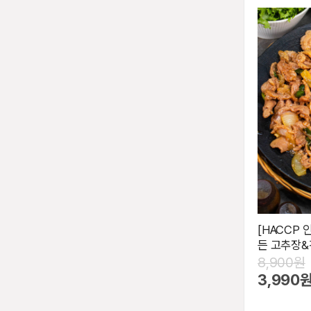
[HACCP 
든 고추장&
8,900원
3,990