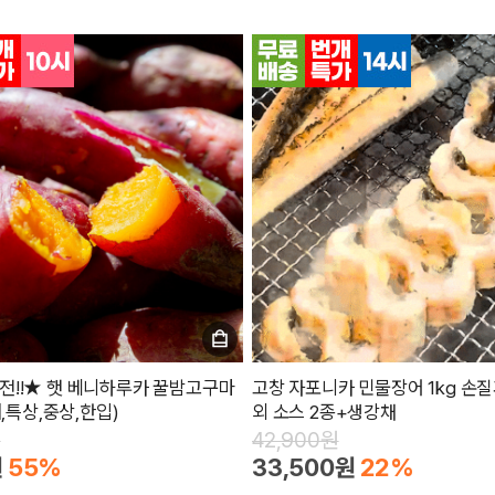
!!★ 햇 베니하루카 꿀밤고구마
고창 자포니카 민물장어 1kg 손질
대,특상,중상,한입)
외 소스 2종+생강채
원
42,900원
원
55%
33,500원
22%