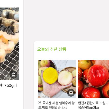
오늘의 추천 상품
후 750g내
🍑 국내산 제철 털복숭아 황
완전과즙한가득 오월도
도,백도 랜덤발송 4kg
복숭아1kg/2kg