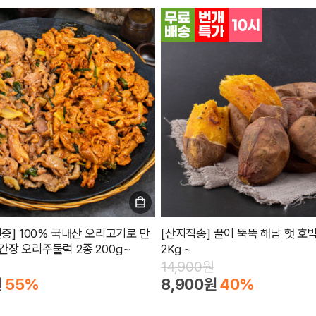
인증] 100% 국내산 오리고기로 만
[산지직송] 꿀이 뚝뚝 해남 햇 
간장 오리주물럭 2종 200g~
2Kg ~
14,900원
원
55%
8,900원
40%