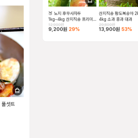
🍑 노지 후무사자두
산지직송 황도복숭아 2kg
1kg~4kg 산지직송 프리미
4kg 소과 중과 대과
12,900원
29,800원
엄 자두
9,200원
29%
13,900원
53%
분 풀셋트