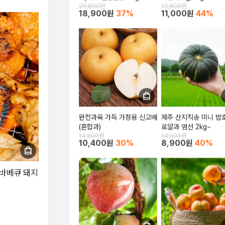
29,800원
19,800원
18,900원
37%
11,000원
44%
완전과육 가득 가정용 신고배
제주 산지직송 미니 밤
(혼합과)
로얄과 엄선 2kg~
14,800원
14,900원
10,400원
30%
8,900원
40%
불바베큐 돼지