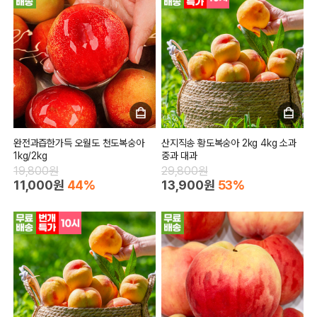
완전과즙한가득 오월도 천도복숭아
산지직송 황도복숭아 2kg 4kg 소과
1kg/2kg
중과 대과
19,800원
29,800원
11,000원
44%
13,900원
53%