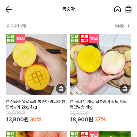
복숭아
총
7
개의 상품
최신순
🍑신품종 옐로드림 복숭아 망고향 천
🍑 국내산 제철 털복숭아 황도,백도
도복숭아 2kg/4kg
랜덤발송 4kg
19,800원
29,800원
13,800원
30%
18,900원
37%