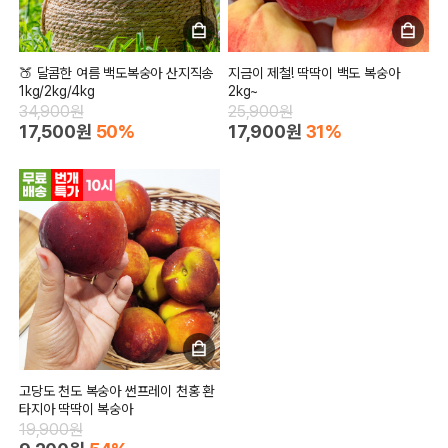
🍑 달콤한 여름 백도복숭아 산지직송
지금이 제철! 딱딱이 백도 복숭아
1kg/2kg/4kg
2kg~
34,900원
25,900원
17,500원
50%
17,900원
31%
고당도 천도 복숭아 썬프레이 천홍 환
타지아 딱딱이 복숭아
19,900원