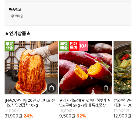
배송정보
· 무료배송
★인기상품★
[HACCP인증] 20년 맛 그대로 전
★최저가도전!!★ 햇 베니하루카 꿀
짭쪼름하면서도 
라도식 명인김치 10kg
밤고구마 2kg~ (왕대,특상,중상,한
파장아찌 300
입)
41,900원
19,800원
19,900원
31,900원
24%
9,500원
52%
12,900원
3