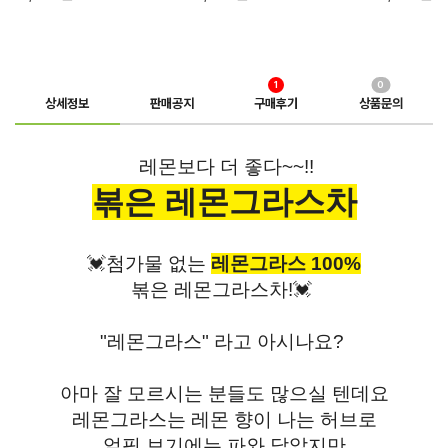
1
0
상세정보
판매공지
구매후기
상품문의
레몬보다 더 좋다~~!!
볶은 레몬그라스차
💓첨가물 없는
레몬그라스 100%
볶은 레몬그라스차!💓
"레몬그라스" 라고 아시나요?
아마 잘 모르시는 분들도 많으실 텐데요
레몬그라스는 레몬 향이 나는 허브로
얼핏 보기에는 파와 닮았지만