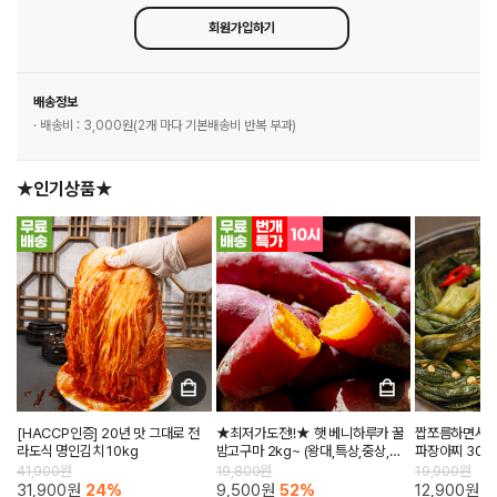
회원가입하기
배송정보
· 배송비 : 3,000원(2개 마다 기본배송비 반복 부과)
★인기상품★
[HACCP인증] 20년 맛 그대로 전
★최저가도전!!★ 햇 베니하루카 꿀
짭쪼름하면서도 
라도식 명인김치 10kg
밤고구마 2kg~ (왕대,특상,중상,한
파장아찌 300
입)
41,900원
19,800원
19,900원
31,900원
24%
9,500원
52%
12,900원
3