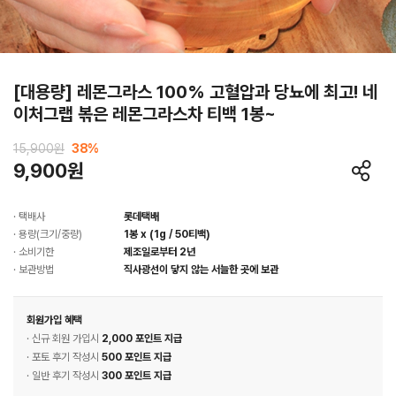
[대용량] 레몬그라스 100% 고혈압과 당뇨에 최고! 네
이처그랩 볶은 레몬그라스차 티백 1봉~
15,900원
38
%
9,900원
· 택배사
롯데택배
· 용량(크기/중량)
1봉 x (1g / 50티백)
· 소비기한
제조일로부터 2년
· 보관방법
직사광선이 닿지 않는 서늘한 곳에 보관
회원가입 혜택
· 신규 회원 가입시
2,000 포인트 지급
· 포토 후기 작성시
500 포인트 지급
· 일반 후기 작성시
300 포인트 지급