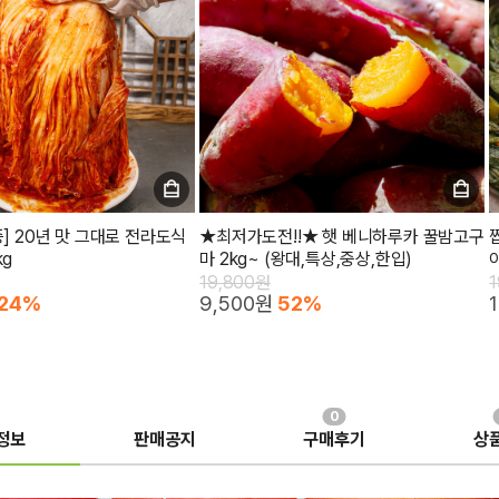
증] 20년 맛 그대로 전라도식
★최저가도전!!★ 햇 베니하루카 꿀밤고구
kg
마 2kg~ (왕대,특상,중상,한입)
19,800원
24%
9,500원
52%
0
정보
판매공지
구매후기
상