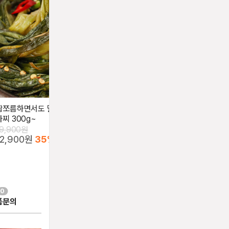
짭쪼름하면서도 달달~한! 밥도둑 쪽파장
[26년 전통맛집] 수제 젓갈 반찬
아찌 300g~
종 400g
19,900원
13,900원
12,900원
35%
5,900원
58%
0
품문의