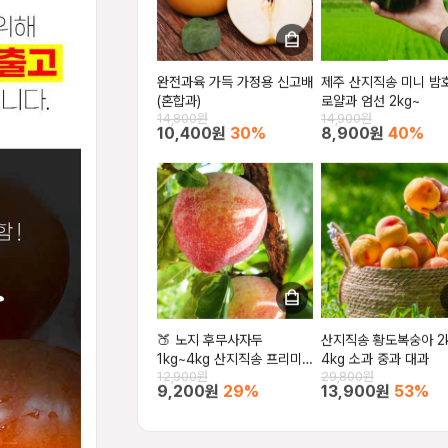
완전과육 가득 가정용 신고배
제주 산지직송 미니 밤
(혼합과)
로얄과 엄선 2kg~
14,800원
14,900원
10,400원
30%
8,900원
40%
🍑 노지 후무사자두
산지직송 황도복숭아 2kg
1kg~4kg 산지직송 프리미
4kg 소과 중과 대과
12,900원
29,800원
엄 자두
9,200원
29%
13,900원
53%