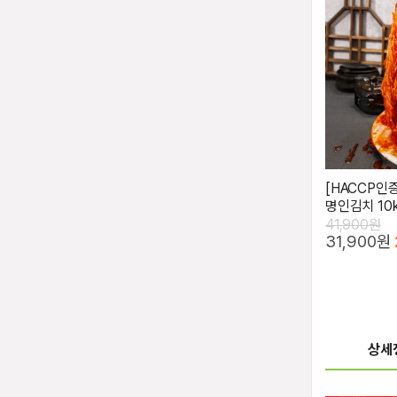
[HACCP인
명인김치 10
41,900원
31,900원
상세