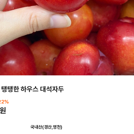
 탱탱한 하우스 대석자두
22
%
0원
국내산(경산,영천)