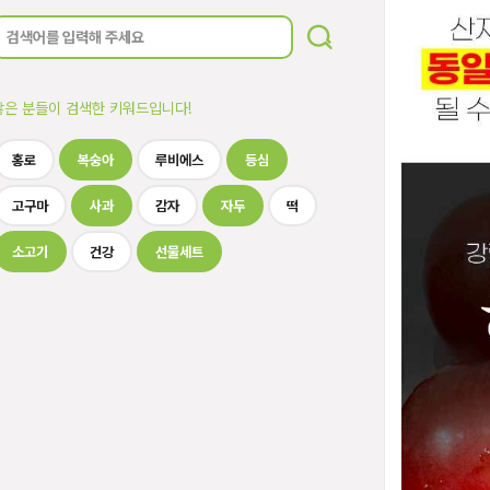
많은 분들이 검색한 키워드입니다!
홍로
복숭아
루비에스
등심
고구마
사과
감자
자두
떡
소고기
건강
선물세트