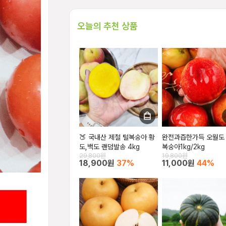
오늘의 추천 상품
🍑 국내산 제철 털복숭아 황
완전과즙한가득 오월도
도,백도 랜덤발송 4kg
복숭아1kg/2kg
29,800원
19,800원
18,900원
37%
11,000원
44%