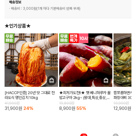
배송정보
· 배송비 : 3,000원(1개 마다 기본배송비 반복 부과)
★인기상품★
[HACCP인증] 20년 맛 그대로 전
★최저가도전!!★ 햇 베니하루카 꿀
짭쪼름하면서도 
라도식 명인김치 10kg
밤고구마 2kg~ (왕대,특상,중상,한
파장아찌 300
입)
41,900원
19,800원
19,900원
31,900원
24%
8,900원
55%
12,900원
3
74
0