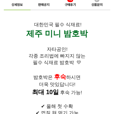
상세정보
판매공지
구매후기
상품문의
대한민국 필수 식재료!
제주 미니 밤호박
자타공인!
각종 조리법에 빠지지 않는
필수 식재료 밤호박 💛
후숙
밤호박은
하시면
더욱 맛있답니다!
최대 10일
후숙 가능!
✔ 올해 첫 수확
✔ 껍질 채 먹기 가능