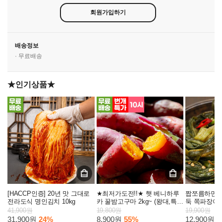
회원가입하기
배송정보
· 무료배송
★인기상품★
[HACCP인증] 20년 맛 그대로
★최저가도전!!★ 햇 베니하루
짭쪼름하면서
전라도식 명인김치 10kg
카 꿀밤고구마 2kg~ (왕대,특
둑 쪽파장아찌 
상,중상,한입)
41,900원
19,800원
19,900원
31,900원
24%
8,900원
55%
12,900원
3