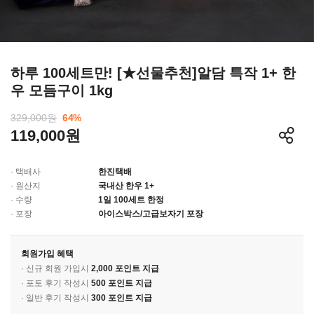
하루 100세트만! [★선물추천]알담 특작 1+ 한
우 모듬구이 1kg
329,000원
64
%
119,000원
· 택배사
한진택배
· 원산지
국내산 한우 1+
· 수량
1일 100세트 한정
· 포장
아이스박스/고급보자기 포장
회원가입 혜택
· 신규 회원 가입시
2,000 포인트 지급
· 포토 후기 작성시
500 포인트 지급
· 일반 후기 작성시
300 포인트 지급