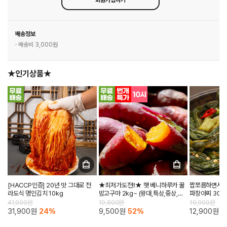
회원가입하기
배송정보
· 배송비 3,000원
★인기상품★
[HACCP인증] 20년 맛 그대로 전
★최저가도전!!★ 햇 베니하루카 꿀
짭쪼름하면서도 
라도식 명인김치 10kg
밤고구마 2kg~ (왕대,특상,중상,한
파장아찌 300
입)
41,900원
19,800원
19,900원
31,900원
24%
9,500원
52%
12,900원
3