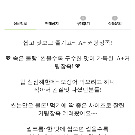
0
0
상세정보
판매공지
구매후기
상품문의
씹고 맛보고 즐기고~! A+ 커팅장족!
💖 속은 몰랑! 씹을수록 구수한 맛이 가득한 A+커
팅장족! 💖
입 심심해한데~ 오징어 먹으려고 하니
작아서 감질맛 나셨던분들!
씹는맛은 물론! 먹기에 딱 좋은 사이즈로 잘린
커팅장족 데려왔어요~~
짭쪼롬~한 맛에 씹으면 씹을수록