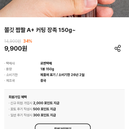
쫄깃 짭짤 A+ 커팅 장족 150g~
14,900원
34
%
9,900원
· 택배사
로젠택배
· 용량
1봉 150g
· 소비기한
제품에 표기 / 소비기한 26년 2월
· 제조국
중국
회원가입 혜택
· 신규 회원 가입시
2,000 포인트 지급
· 포토 후기 작성시
500 포인트 지급
· 일반 후기 작성시
300 포인트 지급