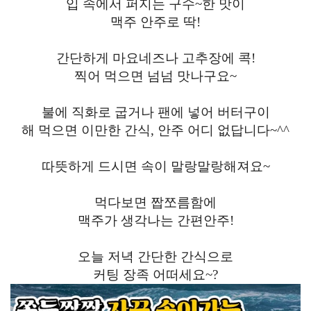
입 속에서 퍼지는 구수~한 맛이
맥주 안주로 딱!
간단하게 마요네즈나 고추장에 콕!
찍어 먹으면 넘넘 맛나구요~
불에 직화로 굽거나 팬에 넣어 버터구이
해 먹으면 이만한 간식, 안주 어디 없답니다~^^
따뜻하게 드시면 속이 말랑말랑해져요~
먹다보면 짭쪼름함에
맥주가 생각나는 간편안주!
오늘 저녁 간단한 간식으로
커팅 장족 어떠세요~?